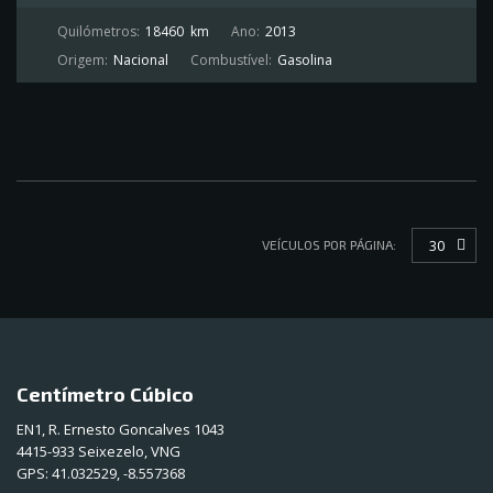
Quilómetros:
18460
km
Ano:
2013
Origem:
Nacional
Combustível:
Gasolina
30
VEÍCULOS POR PÁGINA:
Centímetro Cúbico
EN1, R. Ernesto Goncalves 1043
4415-933 Seixezelo, VNG
GPS:
41.032529, -8.557368