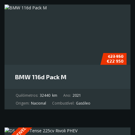
€23 950
€22 950
BMW 116d Pack M
Quilómetros:
32440
km
Ano:
2021
Origem:
Nacional
Combustível:
Gasóleo