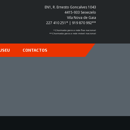
EN1, R. Ernesto Goncalves 1043
4415-933 Seixezelo
Vila Nova de Gaia
227 410 251* | 919 870 992**
* Chamada para a rede fixa nacional
** Chamada para a rede móvel nacional
USEU
CONTACTOS