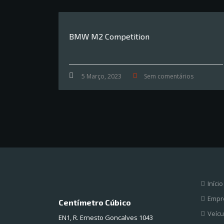
BMW M2 Competition
5 Março, 2023
Sem comentários
Início
Empr
Centímetro Cúbico
Veícu
EN1, R. Ernesto Goncalves 1043