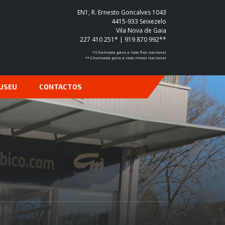
EN1, R. Ernesto Goncalves 1043
4415-933 Seixezelo
Vila Nova de Gaia
227 410 251* | 919 870 992**
* Chamada para a rede fixa nacional
** Chamada para a rede móvel nacional
USEU
CONTACTOS