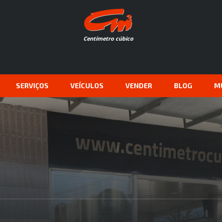
Centímetro cúbico
SERVIÇOS
VEÍCULOS
VENDER
BLOG
M