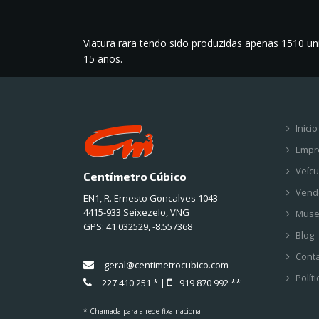
Viatura rara tendo sido produzidas apenas 1510 un
15 anos.
Início
Empr
Veícu
Centímetro Cúbico
Vend
EN1, R. Ernesto Goncalves 1043
4415-933 Seixezelo, VNG
Mus
GPS:
41.032529, -8.557368
Blog
Cont
geral@centimetrocubico.com
Polít
227 410 251 * |
919 870 992 **
* Chamada para a rede fixa nacional