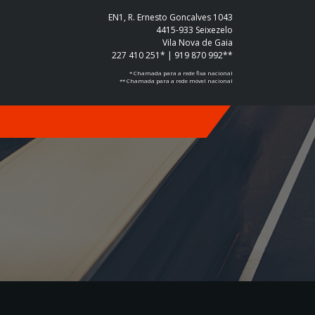
EN1, R. Ernesto Goncalves 1043
4415-933 Seixezelo
Vila Nova de Gaia
227 410 251* | 919 870 992**
* Chamada para a rede fixa nacional
** Chamada para a rede móvel nacional