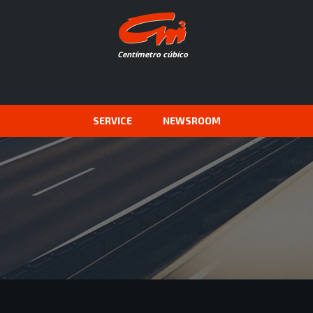
Centímetro cúbico
SERVICE
NEWSROOM