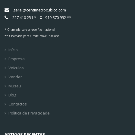
geral@centimetrocubico.com
227 410 251 * |
919 870 992 **
* Chamada para a rede fixa nacional
** Chamada para a rede móvel nacional
Início
Empresa
Veículos
Vender
Museu
Blog
Contactos
Política de Privacidade
ARTIGOS RECENTES