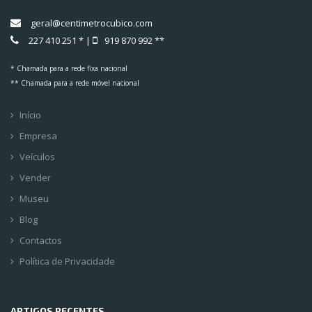
geral@centimetrocubico.com
227 410 251 * |
919 870 992 **
* Chamada para a rede fixa nacional
** Chamada para a rede móvel nacional
Início
Empresa
Veículos
Vender
Museu
Blog
Contactos
Política de Privacidade
ARTIGOS RECENTES