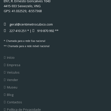
EN1, R. Ernesto Goncalves 1043
4415-933 Seixezelo, VNG
GPS:
41.032529, -8.557368
geral@centimetrocubico.com
227 410 251 * |
919 870 992 **
* Chamada para a rede fixa nacional
** Chamada para a rede móvel nacional
Início
Empresa
Veículos
Vender
Museu
Blog
Contactos
Política de Privacidade