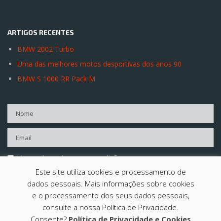
ARTIGOS RECENTES
BMW 2002 Turbo
Uma das melhores motos desportivas dos anos 90
BMW S 1000 RR Pack M
Li e aceito os termos e condições
Este site utiliza cookies e processamento de
dados pessoais. Mais informações sobre cookies
e o processamento dos seus dados pessoais,
consulte a nossa Política de Privacidade.
©2026 Centímetro Cúbico | Todos os direitos reservados |
Consente?
Política de Privacidade e Cookies