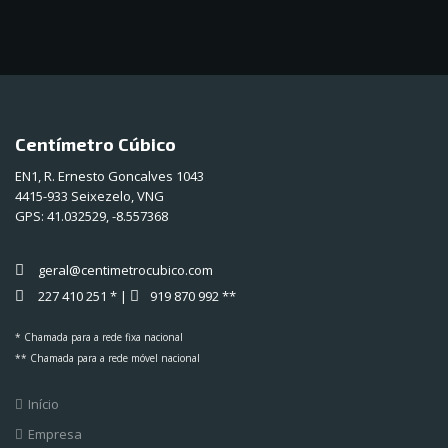
Centímetro Cúbico
EN1, R. Ernesto Goncalves 1043
4415-933 Seixezelo, VNG
GPS:
41.032529, -8.557368
geral@centimetrocubico.com
227 410 251 * |
919 870 992 **
* Chamada para a rede fixa nacional
** Chamada para a rede móvel nacional
Início
Empresa