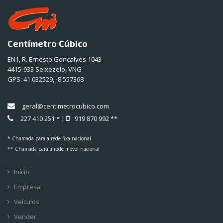
Centímetro Cúbico
EN1, R. Ernesto Goncalves 1043
4415-933 Seixezelo, VNG
GPS:
41.032529, -8.557368
geral@centimetrocubico.com
227 410 251 * |
919 870 992 **
* Chamada para a rede fixa nacional
** Chamada para a rede móvel nacional
Início
Empresa
Veículos
Vender